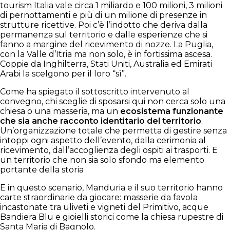
tourism Italia vale circa 1 miliardo e 100 milioni, 3 milioni
di pernottamenti e più di un milione di presenze in
strutture ricettive. Poi c’è l’indotto che deriva dalla
permanenza sul territorio e dalle esperienze che si
fanno a margine del ricevimento di nozze. La Puglia,
con la Valle d’Itria ma non solo, è in fortissima ascesa.
Coppie da Inghilterra, Stati Uniti, Australia ed Emirati
Arabi la scelgono per il loro “sì”.
Come ha spiegato il sottoscritto intervenuto al
convegno, chi sceglie di sposarsi qui non cerca solo una
chiesa o una masseria, ma un
ecosistema funzionante
che sia anche racconto identitario del territorio
.
Un’organizzazione totale che permetta di gestire senza
intoppi ogni aspetto dell’evento, dalla cerimonia al
ricevimento, dall’accoglienza degli ospiti ai trasporti. E
un territorio che non sia solo sfondo ma elemento
portante della storia
E in questo scenario, Manduria e il suo territorio hanno
carte straordinarie da giocare: masserie da favola
incastonate tra uliveti e vigneti del Primitivo, acque
Bandiera Blu e gioielli storici come la chiesa rupestre di
Santa Maria di Bagnolo.