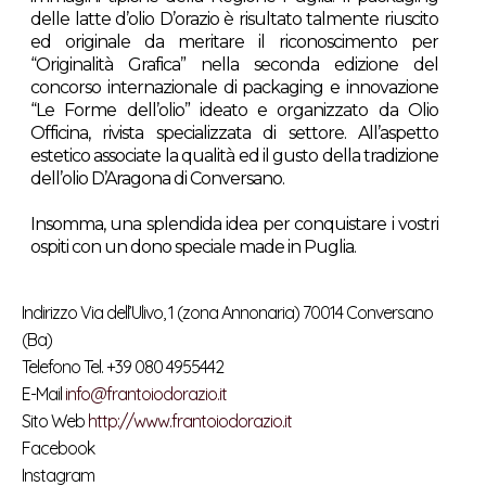
delle latte d’olio D’orazio è risultato talmente riuscito
ed originale da meritare il riconoscimento per
“Originalità Grafica” nella seconda edizione del
concorso internazionale di packaging e innovazione
“Le Forme dell’olio” ideato e organizzato da Olio
Officina, rivista specializzata di settore. All’aspetto
estetico associate la qualità ed il gusto della tradizione
dell’olio D’Aragona di Conversano.
Insomma, una splendida idea per conquistare i vostri
ospiti con un dono speciale made in Puglia.
Indirizzo Via dell’Ulivo, 1 (zona Annonaria) 70014 Conversano
(Ba)
Telefono Tel. +39 080 4955442
E-Mail
info@frantoiodorazio.it
Sito Web
http://www.frantoiodorazio.it
Facebook
Instagram