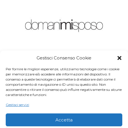
Gestisci Consenso Cookie
ABOUT US
Per fornire le migliori esperienze, utilizziamo tecnologie come i cookie
Domani mi sposo magazine Testata registrata presso il
per memorizzare e/o accedere alle informazioni del dispositivo. Il
Tribunale di Trani n. 17/12. Iscrizione al Registro degli
consenso a queste tecnologie ci permetterà di elaborare dati come il
Operatori di Comunicazione n 34608 del 13 luglio 2020.
comportamento di navigazione o ID unici su questo sito. Non
Direttore responsabile: Vitantonio Marzano. Editore:
acconsentire o ritirare il consenso può influire negativamente su alcune
Marzapane snc via Ettore Fieramosca, 46, 76121 Barletta
caratteristiche e funzioni.
www.marzapanesnc.com
Gestisci servizi
Contact us:
marzapane@domanimisposo.net
Accetta