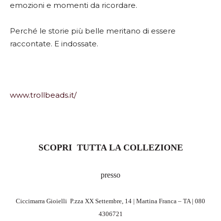
emozioni e momenti da ricordare.
Perché le storie più belle meritano di essere
raccontate. E indossate.
www.trollbeads.it/
SCOPRI
TUTTA LA COLLEZIONE
presso
Ciccimarra Gioielli
P.zza XX Settembre, 14 | Martina Franca – TA | 080
4306721